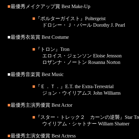
■
最優秀メイクアップ賞 Best Make-Up
■
『ポルターガイスト』Poltergeist
ドロシー・Ｊ・パール Dorothy J. Pearl
■最優秀衣装賞 Best Costume
■
『トロン』Tron
エロイス・ジェンソン Eloise Jensson
ロザンナ・ノートン Rosanna Norton
■最優秀音楽賞 Best Music
■
『Ｅ．Ｔ．』E.T. the Extra-Terrestrial
ジョン・ウイリアムス John Williams
■
最優秀主演男優賞 Best Actor
■
『スター・トレック２ カーンの逆襲』Star Trek: The
ウイリアム・シャトナー William Shatner
■
最優秀主演女優賞 Best Actress