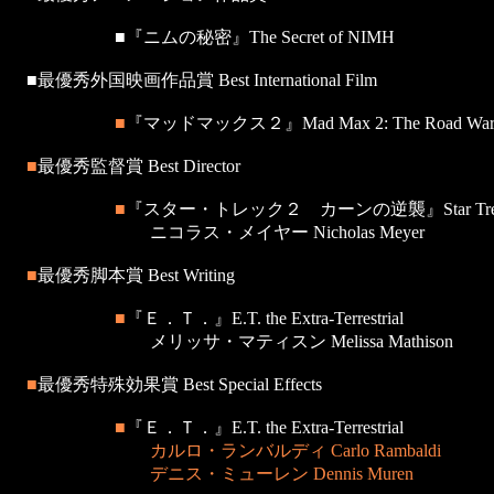
■『ニムの秘密』The Secret of NIMH
■最優秀外国映画作品賞 Best International Film
■
『マッドマックス２』Mad Max 2: The Road Warr
■
最優秀監督賞 Best Director
■
『スター・トレック２ カーンの逆襲』Star Trek: The
ニコラス・メイヤー Nicholas Meyer
■
最優秀脚本賞 Best Writing
■
『Ｅ．Ｔ．』E.T. the Extra-Terrestrial
メリッサ・マティスン Melissa Mathison
■
最優秀特殊効果賞 Best Special Effects
■
『Ｅ．Ｔ．』E.T. the Extra-Terrestrial
カルロ・ランバルディ Carlo Rambaldi
デニス・ミューレン Dennis Muren