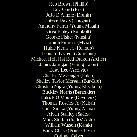
Reb Brown (Phillip)
Eric Cord (Eric)
JoJo D'Amore (Drunk)
Steve Davis (Thogan)
Anthony Farrar (Young Mikah)
Greg Finley (Rumbolt)
George Fisher (Ninshu)
Tammi Furness (Myra)
Hubie Kerns Jr. (Renquo)
Leonard P. Geer (Cornelius)
Michael Hoit (1st Red Dragon Archer)
James Jarnigan (Young Talon)
Edgy Lee (Acolyte)
Charles Messenger (Pablo)
Shelley Taylor Morgan (Bar-Bro)
Christina Nigra (Young Elizabeth)
Buckley Norris (Bartender)
Patrick O'Moore (Devereux)
Thomas Rosales Jr. (Kabal)
Gina Smika (Young Alana)
Alvah Stanley (Sades)
Mark Steffan (Sades' Aide)
William Watson (Karak)
Barry Chase (Prince Tavis)
Corinne Calvet