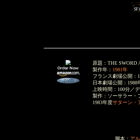
原題：THE SWORD A
製作年：
1981年
フランス劇場公開：19
日本劇場公開：1988
上映時間：100分／
製作：ソーサラー・
1983年度
サターン・
脚本：
アル