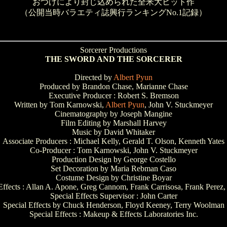
おつげにより封じ込められた全米大ヒット作
（公開当時バラエティ誌興行ランキングNo.1記録）
Sorcerer Productions
THE SWORD AND THE SORCERER
Directed by
Albert Pyun
Produced by Brandon Chase, Marianne Chase
Executive Producer : Robert S. Bremson
Written by Tom Karnowski,
Albert Pyun
, John V. Stuckmeyer
Cinematography by Joseph Mangine
Film Editing by Marshall Harvey
Music by David Whitaker
Associate Producers : Michael Kelly, Gerald T. Olson, Kenneth Yates
Co-Producer : Tom Karnowski, John V. Stuckmeyer
Production Design by George Costello
Set Decoration by Maria Rebman Caso
Costume Design by Christine Boyar
ffects : Allan A. Apone, Greg Cannom, Frank Carrisosa, Frank Perez,
Special Effects Supervisor : John Carter
Special Effects by Chuck Henderson, Floyd Keeney, Terry Woolman
Special Effects : Makeup & Effects Laboratories Inc.