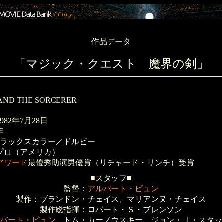
作品データ
「マジック・クエスト 魔界の剣」
ND THE SORCERER
82年7月28日
年
デラックスカラー／ドルビー
プロ（アメリカ）
アワード
最優秀助演男優賞（リチャード・リンチ）受賞
■スタッフ■
監督：
アルバート・ピュン
製作：ブランドン・チェイス、マリアンヌ・チェイス
製作総指揮：ロバート・Ｓ・ブレンソン
バート・ピュン
、トム・カーノウスキー、ジョン・Ｊ・スタッ