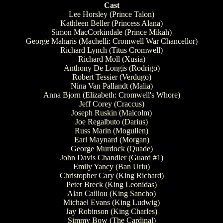
Cast
Lee Horsley (Prince Talon)
Kathleen Beller (Princess Alana)
Simon MacCorkindale (Prince Mikah)
George Maharis (Machelli: Cromwell War Chancellor)
Richard Lynch (Titus Cromwell)
Richard Moll (Xusia)
Anthony De Longis (Rodrigo)
Robert Tessier (Verdugo)
Nina Van Pallandt (Malia)
Anna Bjorn (Elizabeth: Cromwell's Whore)
Jeff Corey (Craccus)
Joseph Ruskin (Malcolm)
Joe Regalbuto (Darius)
Russ Marin (Mogullen)
Earl Maynard (Morgan)
George Murdock (Quade)
John Davis Chandler (Guard #1)
Emily Yancy (Ban Urlu)
Christopher Cary (King Richard)
Peter Breck (King Leonidas)
Alan Caillou (King Sancho)
Michael Evans (King Ludwig)
Jay Robinson (King Charles)
Simmy Bow (The Cardinal)