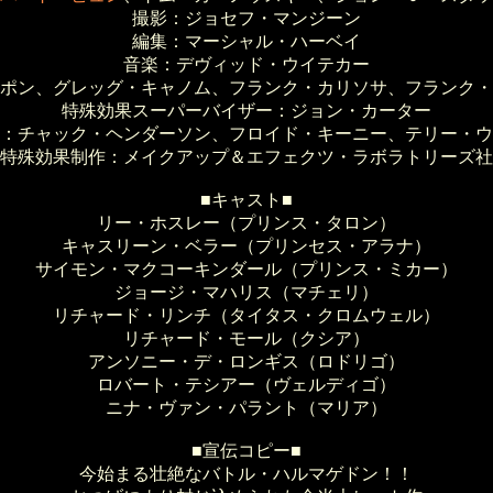
撮影：ジョセフ・マンジーン
編集：マーシャル・ハーベイ
音楽：デヴィッド・ウイテカー
ポン、グレッグ・キャノム、フランク・カリソサ、フランク・
特殊効果スーパーバイザー：ジョン・カーター
：チャック・ヘンダーソン、フロイド・キーニー、テリー・ウ
特殊効果制作：メイクアップ＆エフェクツ・ラボラトリーズ社
■キャスト■
リー・ホスレー（プリンス・タロン）
キャスリーン・ベラー（プリンセス・アラナ）
サイモン・マクコーキンダール（プリンス・ミカー）
ジョージ・マハリス（マチェリ）
リチャード・リンチ（タイタス・クロムウェル）
リチャード・モール（クシア）
アンソニー・デ・ロンギス（ロドリゴ）
ロバート・テシアー（ヴェルディゴ）
ニナ・ヴァン・パラント（マリア）
■宣伝コピー■
今始まる壮絶なバトル・ハルマゲドン！！