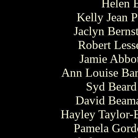
Helen B
Kelly Jean P
Jaclyn Berns
Robert Less
Jamie Abbot
Ann Louise Bar
Syd Beard 
David Beama
Hayley Taylor-
Pamela Gordo