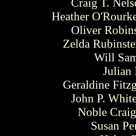
Craig T. Nels
Heather O'Rourke
Oliver Robin
Zelda Rubinste
Will Sam
Julian
Geraldine Fitz
John P. Whit
Noble Craig
Susan Pe