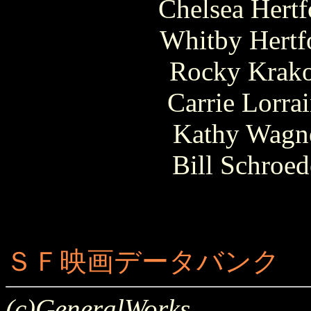
Chelsea Hertf
Whitby Hertfo
Rocky Krakof
Carrie Lorra
Kathy Wagne
Bill Schroed
ＳＦ映画データバンク
(c)GeneralWorks