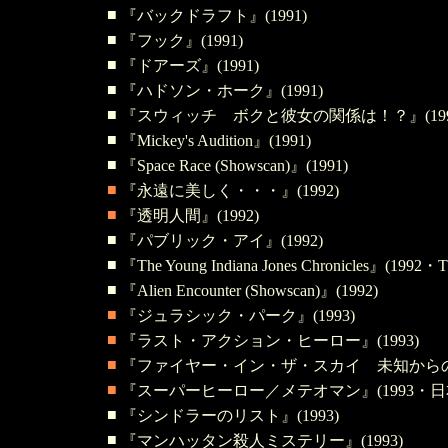
■
『バックドラフト』(1991)
■
『フック』(1991)
■
『ドアーズ』(1991)
■
『ハドソン・ホーク』(1991)
■
『スウィッチ ボクと彼女の関係は！？』(199
■
『Mickey's Audition』(1991)
■
『Space Race (Showscan)』(1991)
■
『永遠に美しく・・・』(1992)
■
『透明人間』(1992)
■
『パブリック・アイ』(1992)
■
『The Young Indiana Jones Chronicles』(1992・
■
『Alien Encounter (Showscan)』(1992)
■
『ジュラシック・パーク』(1993)
■
『ラスト・アクション・ヒーロー』(1993)
■
『ファイヤー・イン・ザ・スカイ 未知からの生還
■
『スーパーヒーロー／メテオマン』(1993・日
■
『シンドラーのリスト』(1993)
■
『マンハッタン殺人ミステリー』(1993)