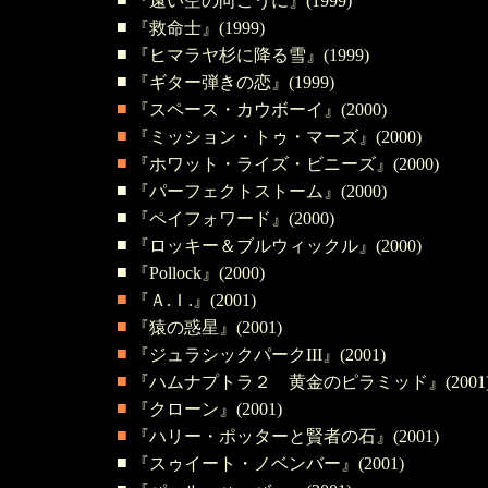
『遠い空の向こうに』(1999)
■
『救命士
』(1999)
■
『ヒマラヤ杉に降る雪
』(1999)
■
『ギター弾きの恋
』(1999)
■
『スペース・カウボーイ』(2000)
■
『ミッション・トゥ・マーズ』(2000)
■
『ホワット・ライズ・ビニーズ』(2000)
■
『パーフェクトストーム』(2000)
■
『ペイフォワード』(2000)
■
『ロッキー＆ブルウィックル』(2000)
■
『Pollock』(2000)
■
『Ａ.Ｉ.』(2001)
■
『猿の惑星』(2001)
■
『ジュラシックパークIII』(2001)
■
『ハムナプトラ２ 黄金のピラミッド』(2001
■
『クローン』(2001)
■
『ハリー・ポッターと賢者の石』(2001)
■
『スゥイート・ノベンバー』(2001)