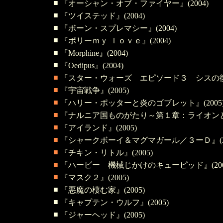
■
『オーシャン・オブ・ファイヤー』(2004)
■
『ツイステッド』(2004)
■
『ボーン・スプレマシー』(2004)
■
『ポリーｍｙ ｌｏｖｅ』(2004)
■
『Morphine』(2004)
■
『Oedipus』(2004)
■
『スター・ウォーズ エピソード３ シスの復讐』
■
『宇宙戦争』(2005)
■
『ハリー・ポッターと炎のゴブレット』(2005
■
『ナルニア国ものがたり～第１章：ライオンと魔女
■
『アイランド』(2005)
■
『シャークボーイ＆マグマガール／３ーＤ』(20
■
『チキン・リトル』(2005)
■
『ハービー 機械じかけのキューピッド』(200
■
『マスク２』(2005)
■
『悪魔の棲む家』(2005)
■
『キャプテン・ウルフ』(2005)
■
『ジャーヘッド』(2005)