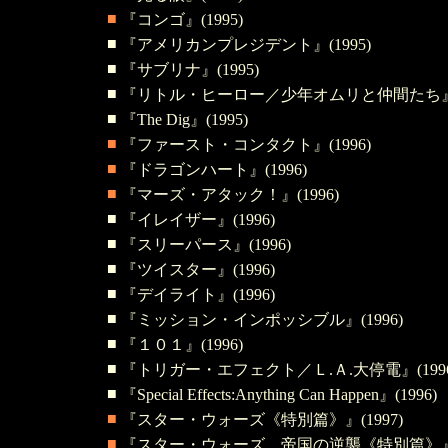
■
『コンゴ』(1995)
■
『アメリカンプレジデント』(1995)
■
『サブリナ』(1995)
■
『リトル・ヒーロー／少年オムリと仲間たち
■
『The Dig』(1995)
■
『ファースト・コンタクト』(1996)
■
『ドラゴンハート』(1996)
■
『マーズ・アタック！』(1996)
■
『イレイザー』(1996)
■
『スリーパース』(1996)
■
『ツイスター』(1996)
■
『デイライト』(1996)
■
『ミッション・インポッシブル』(1996)
■
『１０１』(1996)
■
『トリガー・エフェクト／Ｌ.Ａ.大停電』(19
■
『Special Effects:Anything Can Happen』(1996)
■
『スター・ウォーズ《特別篇》』(1997)
■
『スター・ウォーズ 帝国の逆襲《特別篇》』(1