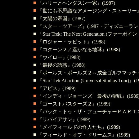
■
『ハリーとヘンダスン一家』(1987)
■
『世にも不思議なアメージング・ストーリー』(1
■
『太陽の帝国』(1987)
■
『スター・ツアーズ』(1987・ディズニーラ
■
『Star Trek: The Next Generation (ファー
■
『ロジャー・ラビット』(1988)
■
『コクーン２／遥かなる地球』(1988)
■
『ウイロー』(1988)
■
『最後の誘惑』(1988)
■
『ボールズ・ボールズ２～成金ゴルフマッチ～』
■
『Star Trek Attaction (Universal Studios Tour)』(1
■
『アビス』(1989)
■
『インディ・ジョーンズ 最後の聖戦』(1989
■
『ゴーストバスターズ２』(1989)
■
『バック・トゥ・ザ・フューチャーＰＡＲＴ２』(
■
『リバイアサン』(1989)
■
『メイフィールドの怪人たち』(1989)
■
『フィールド・オブ・ドリームス』(1989)