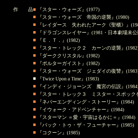
作 品
■
『スター・ウォーズ』(1977)
■
『スター・ウォーズ 帝国の逆襲』(1980)
■
『レイダース 失われたアーク《聖櫃》』(198
■
『ドラゴンスレイヤー』(1981・日本劇場未公
■
『Ｅ．Ｔ．』(1982)
■
『スター・トレック２ カーンの逆襲』(1982
■
『ダーククリスタル』(1982)
■
『ポルターガイスト』(1982)
■
『スター・ウォーズ ジェダイの復讐』(1983
■
『Twice Upon a Time』(1983)
■
『インディ・ジョーンズ 魔宮の伝説』(1984
■
『スター・トレック３ ミスター・スポックを探
■
『ネバーエンディング・ストーリー』(1984)
■
『イウォーク・アドベンチャー』(1984)
■
『スターマン ＝愛・宇宙はるかに＝』(1984)
■
『バック・トゥ・ザ・フューチャー』(1985)
■
『コクーン』(1985)