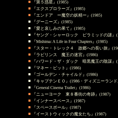
■
『第５惑星』(1985)
■
『エクスプロラーズ』(1985)
■
『エンドア ー魔空の妖精ー』(1985)
■
『グーニーズ』(1985)
■
『愛と哀しみの果て』(1985)
■
『ヤング・シャーロック ピラミッドの謎』(19
■
『Mishima: A Life in Four Chapters』(1985)
■
『スター・トレック４ 故郷への長い旅』(198
■
『ラビリンス 魔王の迷宮』(1986)
■
『ハワード・ザ・ダック 暗黒魔王の陰謀』(19
■
『マネー・ピット』(1986)
■
『ゴールデン・チャイルド』(1986)
■
『キャプテンＥＯ』(1986・ディズニーランド
■
『General Cinema Trailer』(1986)
■
『ニューヨーク 東８番街の奇跡』(1987)
■
『インナースペース』(1987)
■
『スペースボール』(1987)
■
『イーストウィックの魔女たち』(1987)